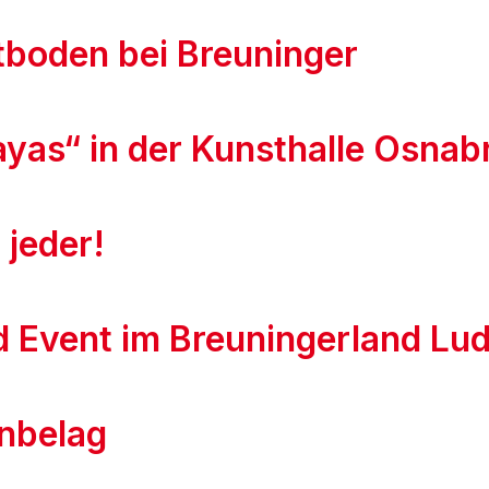
tboden bei Breuninger
yas“ in der Kunsthalle Osnab
 jeder!
 Event im Breuningerland Ludw
nbelag