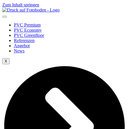
Zum Inhalt springen
PVC Premium
PVC Economy
PVC Greenfloor
Referenzen
Angebot
News
X